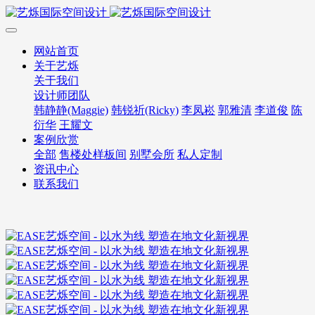
网站首页
关于艺烁
关于我们
设计师团队
韩静静(Maggie)
韩锐祈(Ricky)
李凤崧
郭雅清
李道俊
陈
衍华
王耀文
案例欣赏
全部
售楼处样板间
别墅会所
私人定制
资讯中心
联系我们