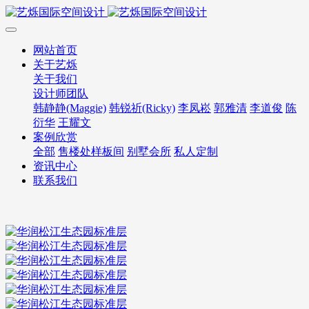
网站首页
关于艺烁
关于我们
设计师团队
韩静静(Maggie)
韩锐祈(Ricky)
李凤崧
郭雅清
李道俊
陈
衍华
王耀文
案例欣赏
全部
售楼处样板间
别墅会所
私人定制
资讯中心
联系我们