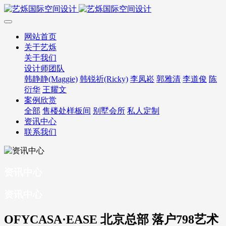
网站首页
关于艺烁
关于我们
设计师团队
韩静静(Maggie)
韩锐祈(Ricky)
李凤崧
郭雅清
李道俊
陈
衍华
王耀文
案例欣赏
全部
售楼处样板间
别墅会所
私人定制
资讯中心
联系我们
资讯中心
资讯中心
OFYCASA·EASE 北京总部 落户798艺术