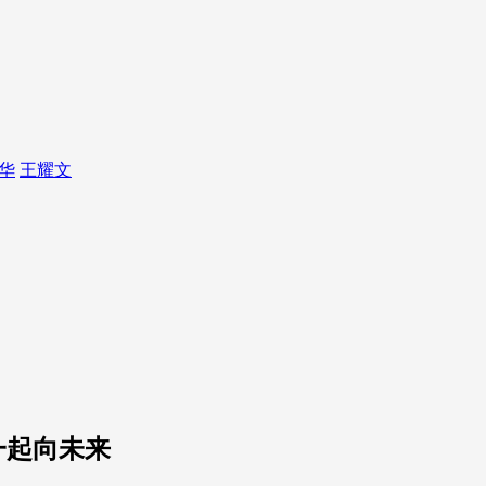
华
王耀文
一起向未来