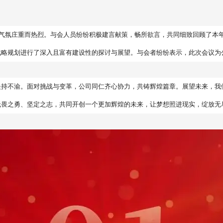
划会，气氛庄重而热烈。与会人员纷纷积极建言献策，畅所欲言，共同细致回顾了
战略规划进行了深入且富有建设性的探讨与展望。与会者纷纷表示，此次会议为
坚持不渝。面对挑战与变革，公司同仁齐心协力，共铸辉煌篇章。展望未来，我
无畏之勇、坚定之志，共同开创一个更加辉煌的未来，让梦想照进现实，绽放无