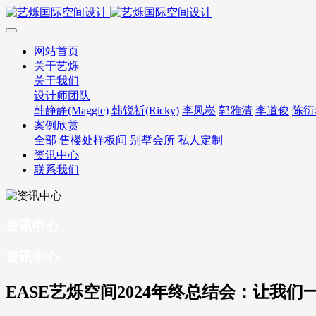
网站首页
关于艺烁
关于我们
设计师团队
韩静静(Maggie)
韩锐祈(Ricky)
李凤崧
郭雅清
李道俊
陈衍
案例欣赏
全部
售楼处样板间
别墅会所
私人定制
资讯中心
联系我们
资讯中心
资讯中心
EASE艺烁空间2024年终总结会：让我们